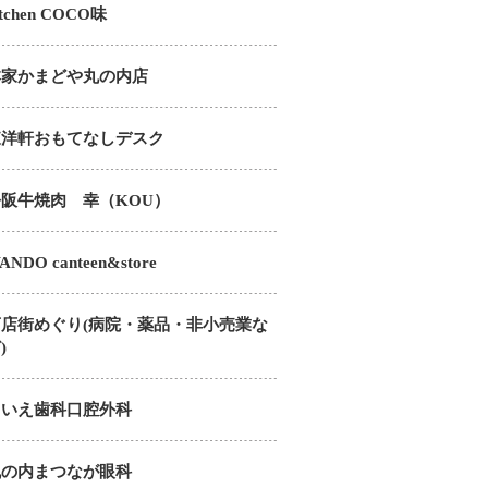
itchen COCO味
本家かまどや丸の内店
東洋軒おもてなしデスク
松阪牛焼肉 幸（KOU）
ANDO canteen&store
商店街めぐり(病院・薬品・非小売業な
)
こいえ歯科口腔外科
丸の内まつなが眼科