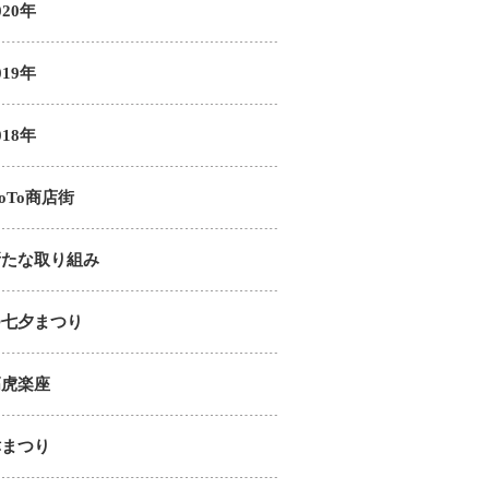
020年
019年
018年
oTo商店街
新たな取り組み
つ七夕まつり
高虎楽座
津まつり