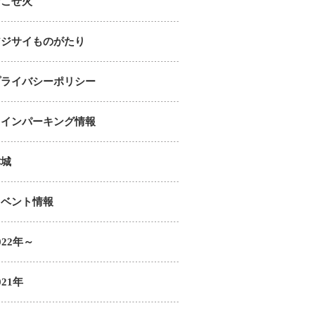
おこせ火
アジサイものがたり
プライバシーポリシー
コインパーキング情報
津城
イベント情報
022年～
021年