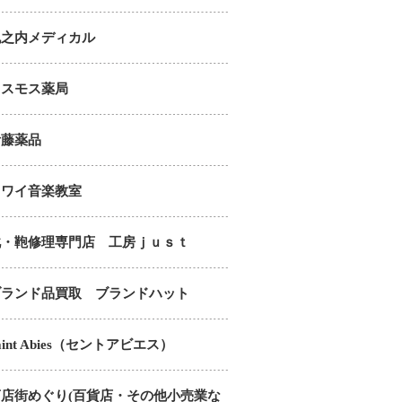
丸之内メディカル
コスモス薬局
伊藤薬品
カワイ音楽教室
靴・鞄修理専門店 工房ｊｕｓｔ
ブランド品買取 ブランドハット
aint Abies（セントアビエス）
商店街めぐり(百貨店・その他小売業な