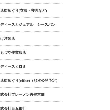
店街めぐり(衣服・寝具など)
レディースカジュアル シースパン
じけ洋装店
くもづや作業服店
レディースヒロミ
店街めぐり(office)（順次公開予定）
株式会社ブレーメン再健本舗
株式会社百五銀行