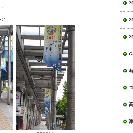
2
た。
ック
2
2
G