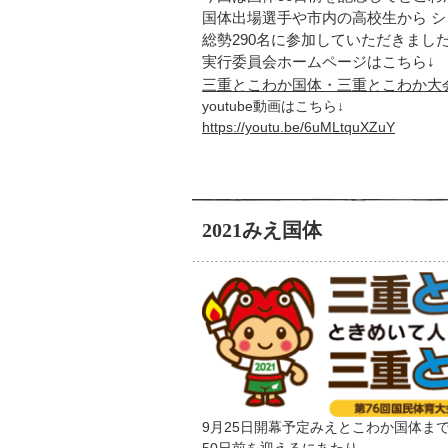
国体出場選手や市内の高校生から 
総勢290名に参加していただきまし
実行委員会ホームページはこちら↓
三重とこわか国体・三重とこわか大
youtube動画はこちら↓
https://youtu.be/6uMLtquXZuY
2021みえ国体
9月25日開幕予定みえとこわか国体ま