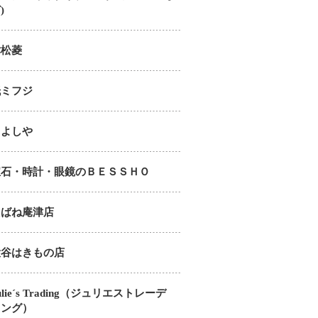
)
津松菱
紙ミフジ
きよしや
宝石・時計・眼鏡のＢＥＳＳＨＯ
たばね庵津店
大谷はきもの店
ulie´s Trading（ジュリエストレーデ
ィング）