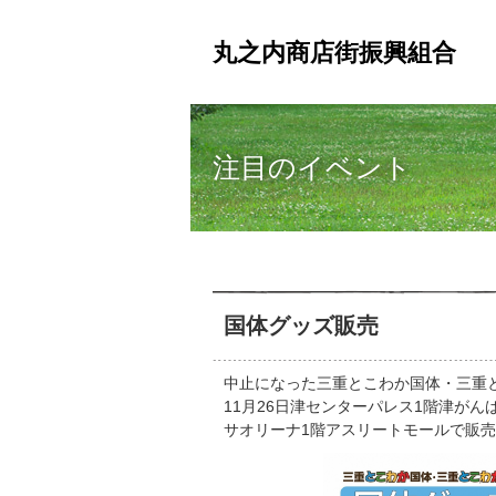
丸之内商店街振興組合
注目のイベント
国体グッズ販売
中止になった三重とこわか国体・三重
11月26日津センターパレス1階津が
サオリーナ1階アスリートモールで販