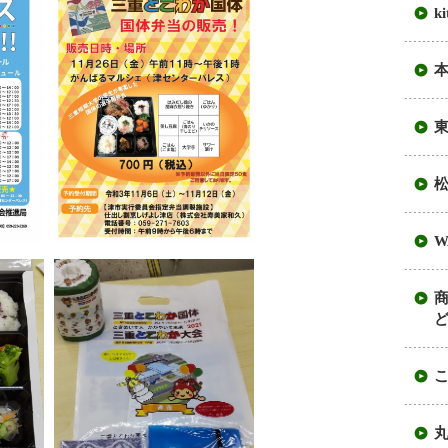
k
W
ど