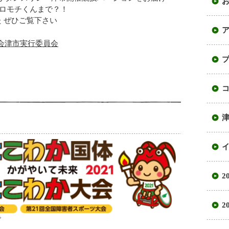
シロモチくんまで？！
た
ぜひご覧下さい
会津市実行委員会
2
2
で